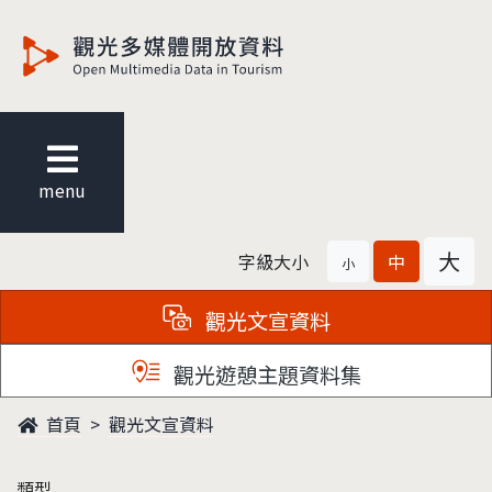
觀光多媒體開放資料
menu
大
字級大小
中
小
觀光文宣資料
觀光遊憩主題資料集
首頁
觀光文宣資料
類型