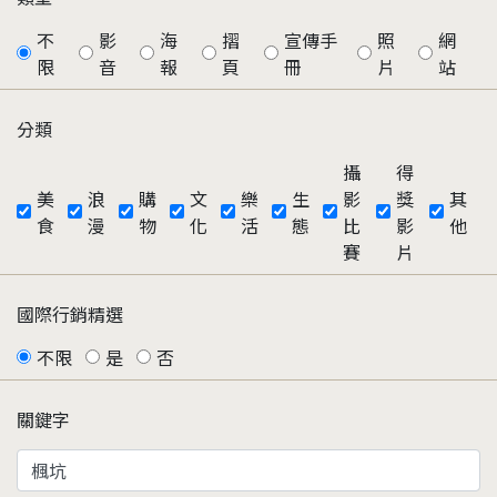
不
影
海
摺
宣傳手
照
網
限
音
報
頁
冊
片
站
分類
攝
得
美
浪
購
文
樂
生
影
獎
其
食
漫
物
化
活
態
比
影
他
賽
片
國際行銷精選
不限
是
否
關鍵字