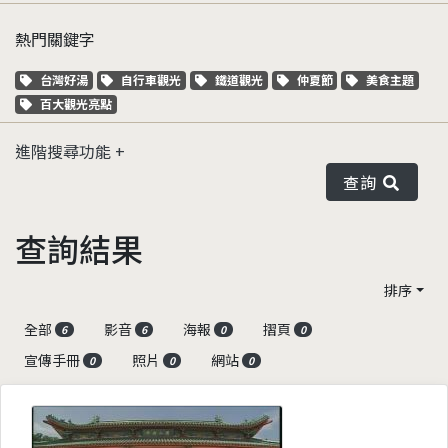
熱門關鍵字
關鍵字標籤
關鍵字標籤
關鍵字標籤
關鍵字標籤
關鍵字標籤
台灣好湯
自行車觀光
鐵道觀光
仲夏節
美食主題
關鍵字標籤
百大觀光亮點
進階搜尋功能
查詢
查詢結果
排序
全部
影音
海報
摺頁
6
6
0
0
宣傳手冊
照片
網站
0
0
0