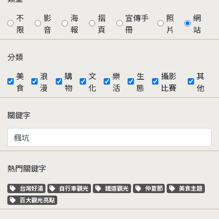
不
影
海
摺
宣傳手
照
網
限
音
報
頁
冊
片
站
分類
美
浪
購
文
樂
生
攝影
其
食
漫
物
化
活
態
比賽
他
關鍵字
熱門關鍵字
關鍵字標籤
關鍵字標籤
關鍵字標籤
關鍵字標籤
關鍵字標籤
台灣好湯
自行車觀光
鐵道觀光
仲夏節
美食主題
關鍵字標籤
百大觀光亮點