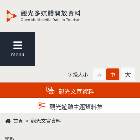
觀光多媒體開放資料
menu
大
字級大小
中
小
觀光文宣資料
觀光遊憩主題資料集
首頁
觀光文宣資料
類型