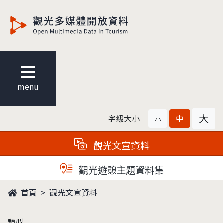
觀光多媒體開放資料
menu
大
字級大小
中
小
觀光文宣資料
觀光遊憩主題資料集
首頁
觀光文宣資料
類型