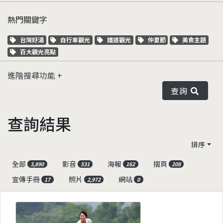
熱門關鍵字
關鍵字標籤
關鍵字標籤
關鍵字標籤
關鍵字標籤
關鍵字標籤
台灣好湯
自行車觀光
鐵道觀光
仲夏節
美食主題
關鍵字標籤
百大觀光亮點
進階搜尋功能
查詢
查詢結果
排序
全部
影音
海報
摺頁
3,890
531
162
208
宣傳手冊
照片
網站
17
2,972
0