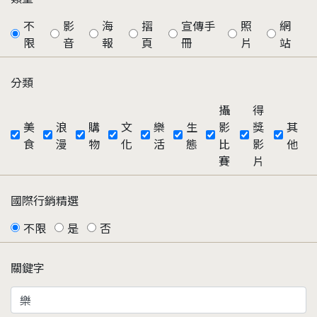
不
影
海
摺
宣傳手
照
網
限
音
報
頁
冊
片
站
分類
攝
得
美
浪
購
文
樂
生
影
獎
其
食
漫
物
化
活
態
比
影
他
賽
片
國際行銷精選
不限
是
否
關鍵字