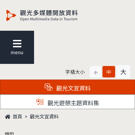
觀光多媒體開放資料
menu
大
字級大小
中
小
觀光文宣資料
觀光遊憩主題資料集
首頁
觀光文宣資料
類型