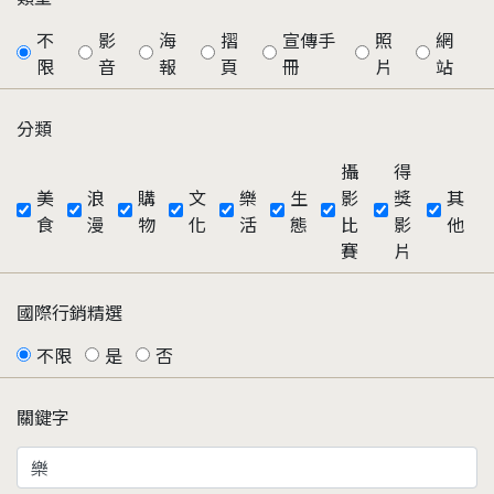
不
影
海
摺
宣傳手
照
網
限
音
報
頁
冊
片
站
分類
攝
得
美
浪
購
文
樂
生
影
獎
其
食
漫
物
化
活
態
比
影
他
賽
片
國際行銷精選
不限
是
否
關鍵字