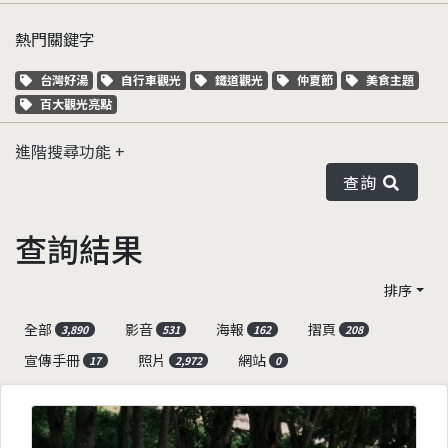
熱門關鍵字
關鍵字標籤
關鍵字標籤
關鍵字標籤
關鍵字標籤
關鍵字標籤
台灣好湯
自行車觀光
鐵道觀光
仲夏節
美食主題
關鍵字標籤
百大觀光亮點
進階搜尋功能
查詢
查詢結果
排序
全部
影音
海報
摺頁
3,890
531
162
208
宣傳手冊
照片
網站
17
2,972
0