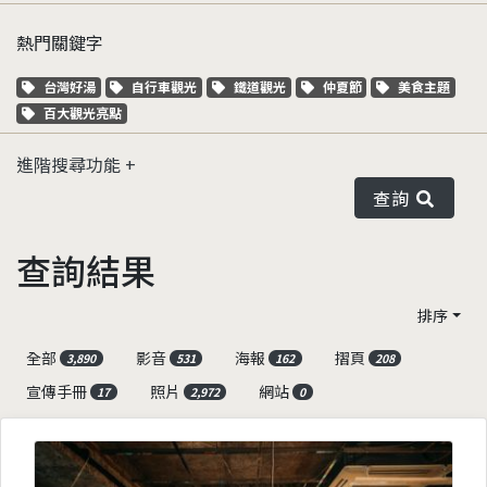
熱門關鍵字
關鍵字標籤
關鍵字標籤
關鍵字標籤
關鍵字標籤
關鍵字標籤
台灣好湯
自行車觀光
鐵道觀光
仲夏節
美食主題
關鍵字標籤
百大觀光亮點
進階搜尋功能
查詢
查詢結果
排序
全部
影音
海報
摺頁
3,890
531
162
208
宣傳手冊
照片
網站
17
2,972
0