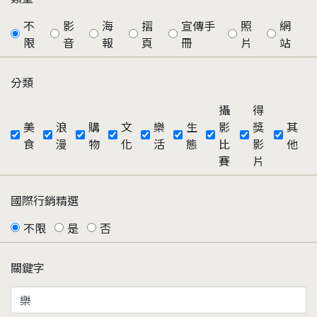
不
影
海
摺
宣傳手
照
網
限
音
報
頁
冊
片
站
分類
攝
得
美
浪
購
文
樂
生
影
獎
其
食
漫
物
化
活
態
比
影
他
賽
片
國際行銷精選
不限
是
否
關鍵字