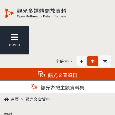
觀光多媒體開放資料
menu
大
字級大小
中
小
觀光文宣資料
觀光遊憩主題資料集
首頁
觀光文宣資料
類型