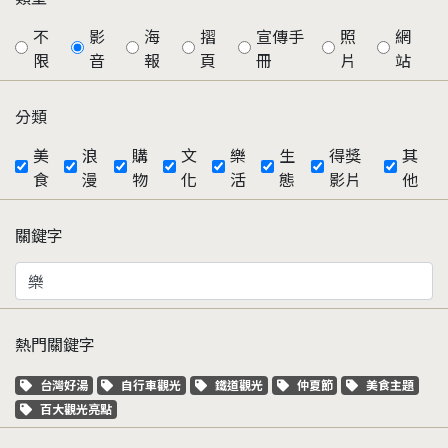
不
影
海
摺
宣傳手
照
網
限
音
報
頁
冊
片
站
分類
美
浪
購
文
樂
生
得獎
其
食
漫
物
化
活
態
影片
他
關鍵字
熱門關鍵字
關鍵字標籤
關鍵字標籤
關鍵字標籤
關鍵字標籤
關鍵字標籤
台灣好湯
自行車觀光
鐵道觀光
仲夏節
美食主題
關鍵字標籤
百大觀光亮點