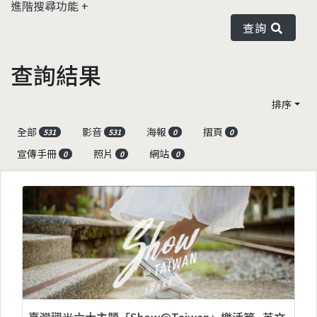
進階搜尋功能
查詢
查詢結果
排序
全部
影音
海報
摺頁
531
531
0
0
宣傳手冊
照片
網站
0
0
0
臺灣觀光六大主題「Show@Taiwan」樂活篇_英文