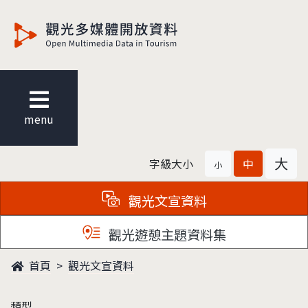
觀光多媒體開放資料
menu
大
字級大小
中
小
觀光文宣資料
觀光遊憩主題資料集
首頁
觀光文宣資料
類型