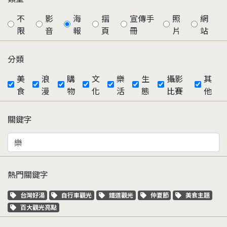
不
影
海
摺
宣傳手
照
網
限
音
報
頁
冊
片
站
分類
美
浪
購
文
樂
生
攝影
其
食
漫
物
化
活
態
比賽
他
關鍵字
熱門關鍵字
關鍵字標籤
關鍵字標籤
關鍵字標籤
關鍵字標籤
關鍵字標籤
台灣好湯
自行車觀光
鐵道觀光
仲夏節
美食主題
關鍵字標籤
百大觀光亮點