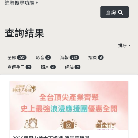
進階搜尋功能
查詢
查詢結果
排序
全部
影音
海報
摺頁
162
0
162
0
宣傳手冊
照片
網站
0
0
0
2026阿里山神木下婚禮-浪漫應援團