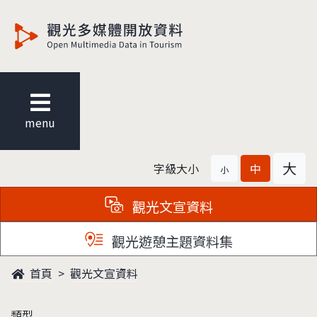
觀光多媒體開放資料
menu
大
字級大小
中
小
觀光文宣資料
觀光遊憩主題資料集
首頁
觀光文宣資料
類型