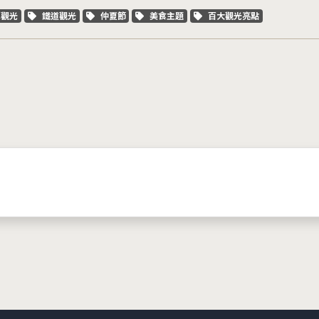
字標籤
關鍵字標籤
關鍵字標籤
關鍵字標籤
關鍵字標籤
車觀光
鐵道觀光
仲夏節
美食主題
百大觀光亮點