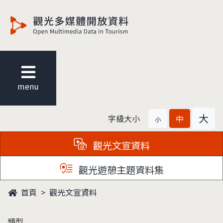
觀光多媒體開放資料
menu
大
字級大小
中
小
觀光文宣資料
觀光遊憩主題資料集
首頁
觀光文宣資料
類型