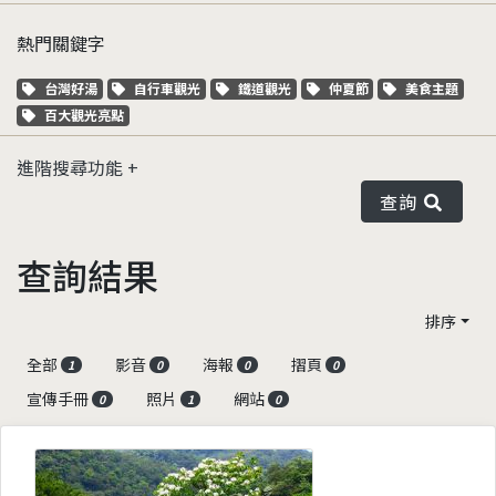
熱門關鍵字
關鍵字標籤
關鍵字標籤
關鍵字標籤
關鍵字標籤
關鍵字標籤
台灣好湯
自行車觀光
鐵道觀光
仲夏節
美食主題
關鍵字標籤
百大觀光亮點
進階搜尋功能
查詢
查詢結果
排序
全部
影音
海報
摺頁
1
0
0
0
宣傳手冊
照片
網站
0
1
0