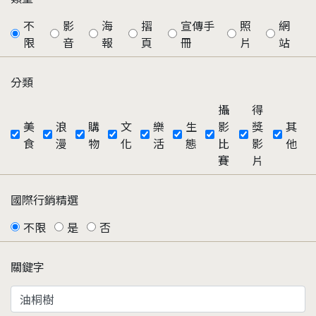
不
影
海
摺
宣傳手
照
網
限
音
報
頁
冊
片
站
分類
攝
得
美
浪
購
文
樂
生
影
獎
其
食
漫
物
化
活
態
比
影
他
賽
片
國際行銷精選
不限
是
否
關鍵字