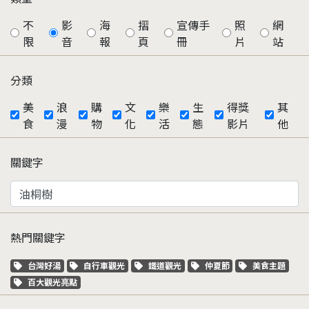
不
影
海
摺
宣傳手
照
網
限
音
報
頁
冊
片
站
分類
美
浪
購
文
樂
生
得獎
其
食
漫
物
化
活
態
影片
他
關鍵字
熱門關鍵字
關鍵字標籤
關鍵字標籤
關鍵字標籤
關鍵字標籤
關鍵字標籤
台灣好湯
自行車觀光
鐵道觀光
仲夏節
美食主題
關鍵字標籤
百大觀光亮點