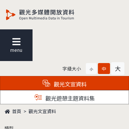
觀光多媒體開放資料
menu
大
字級大小
中
小
觀光文宣資料
觀光遊憩主題資料集
首頁
觀光文宣資料
類型