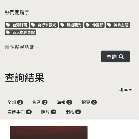
熱門關鍵字
關鍵字標籤
關鍵字標籤
關鍵字標籤
關鍵字標籤
關鍵字標籤
台灣好湯
自行車觀光
鐵道觀光
仲夏節
美食主題
關鍵字標籤
百大觀光亮點
進階搜尋功能
查詢
查詢結果
排序
全部
影音
海報
摺頁
2
2
0
0
宣傳手冊
照片
網站
0
0
0