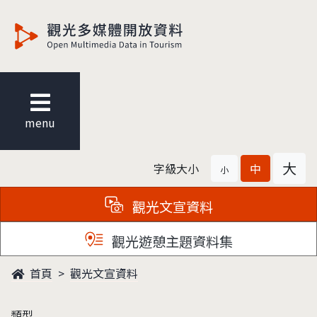
觀光多媒體開放資料
menu
大
字級大小
中
小
觀光文宣資料
觀光遊憩主題資料集
首頁
觀光文宣資料
類型