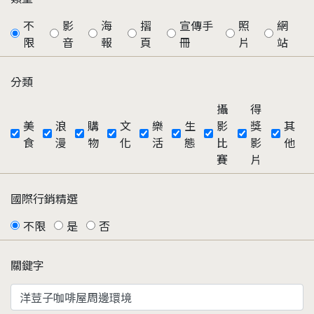
不
影
海
摺
宣傳手
照
網
限
音
報
頁
冊
片
站
分類
攝
得
美
浪
購
文
樂
生
影
獎
其
食
漫
物
化
活
態
比
影
他
賽
片
國際行銷精選
不限
是
否
關鍵字