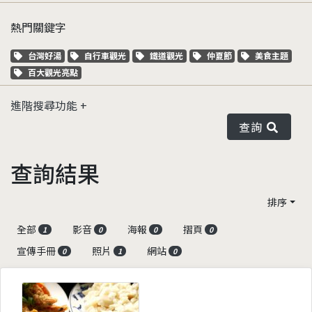
熱門關鍵字
關鍵字標籤
關鍵字標籤
關鍵字標籤
關鍵字標籤
關鍵字標籤
台灣好湯
自行車觀光
鐵道觀光
仲夏節
美食主題
關鍵字標籤
百大觀光亮點
進階搜尋功能
查詢
查詢結果
排序
全部
影音
海報
摺頁
1
0
0
0
宣傳手冊
照片
網站
0
1
0