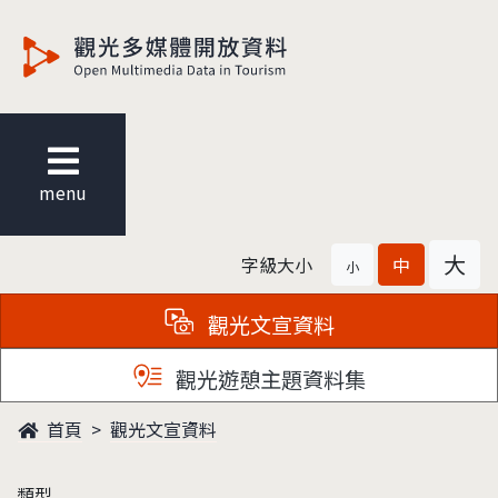
觀光多媒體開放資料
menu
大
字級大小
中
小
觀光文宣資料
觀光遊憩主題資料集
首頁
觀光文宣資料
類型