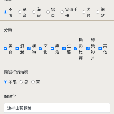
不
影
海
摺
宣傳手
照
網
限
音
報
頁
冊
片
站
分類
攝
得
美
浪
購
文
樂
生
影
獎
其
食
漫
物
化
活
態
比
影
他
賽
片
國際行銷精選
不限
是
否
關鍵字