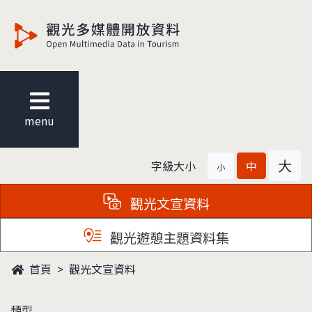
觀光多媒體開放資料
menu
大
字級大小
中
小
觀光文宣資料
觀光遊憩主題資料集
首頁
觀光文宣資料
類型