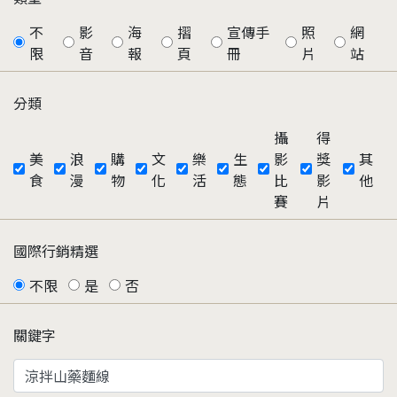
不
影
海
摺
宣傳手
照
網
限
音
報
頁
冊
片
站
分類
攝
得
美
浪
購
文
樂
生
影
獎
其
食
漫
物
化
活
態
比
影
他
賽
片
國際行銷精選
不限
是
否
關鍵字