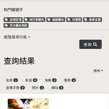
熱門關鍵字
關鍵字標籤
關鍵字標籤
關鍵字標籤
關鍵字標籤
關鍵字標籤
台灣好湯
自行車觀光
鐵道觀光
仲夏節
美食主題
關鍵字標籤
百大觀光亮點
進階搜尋功能
查詢
查詢結果
排序
全部
影音
海報
摺頁
1
0
0
0
宣傳手冊
照片
網站
0
1
0