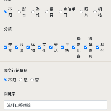
不
影
海
摺
宣傳手
照
網
限
音
報
頁
冊
片
站
分類
攝
得
美
浪
購
文
樂
生
影
獎
其
食
漫
物
化
活
態
比
影
他
賽
片
國際行銷精選
不限
是
否
關鍵字