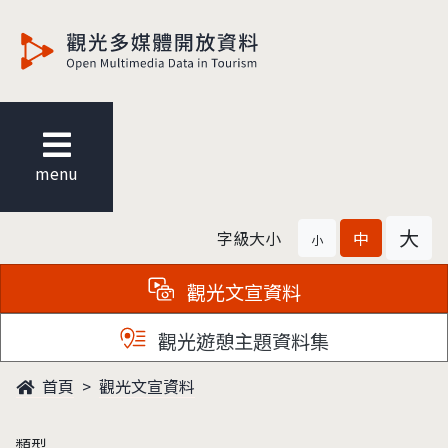
觀光多媒體開放資料
menu
大
字級大小
中
小
觀光文宣資料
觀光遊憩主題資料集
首頁
觀光文宣資料
類型