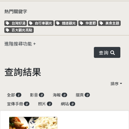
熱門關鍵字
關鍵字標籤
關鍵字標籤
關鍵字標籤
關鍵字標籤
關鍵字標籤
台灣好湯
自行車觀光
鐵道觀光
仲夏節
美食主題
關鍵字標籤
百大觀光亮點
進階搜尋功能
查詢
查詢結果
排序
全部
影音
海報
摺頁
1
0
0
0
宣傳手冊
照片
網站
0
1
0