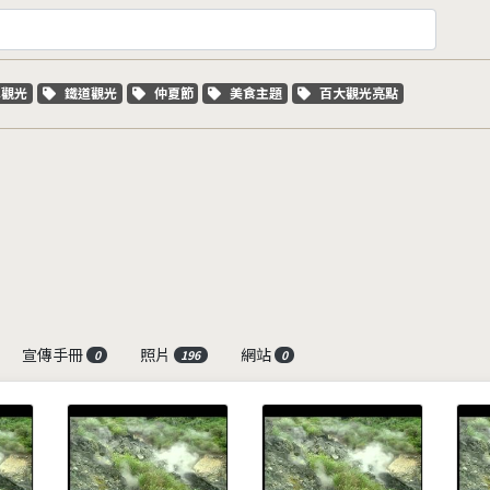
字標籤
關鍵字標籤
關鍵字標籤
關鍵字標籤
關鍵字標籤
車觀光
鐵道觀光
仲夏節
美食主題
百大觀光亮點
宣傳手冊
照片
網站
0
196
0