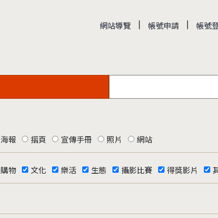
|
|
網站導覽
帳號申請
帳號
海報
摺頁
宣傳手冊
照片
網站
購物
文化
樂活
生態
攝影比賽
得獎影片
否