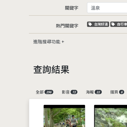
關鍵字
關鍵字標籤
關鍵
台灣好湯
自行
熱門關鍵字
進階搜尋功能
查詢結果
全部
影音
海報
摺頁
296
72
22
6