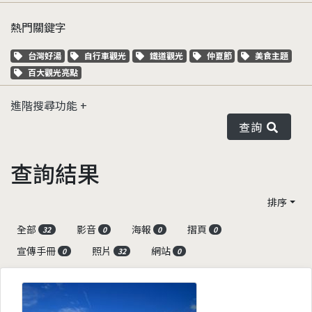
熱門關鍵字
關鍵字標籤
關鍵字標籤
關鍵字標籤
關鍵字標籤
關鍵字標籤
台灣好湯
自行車觀光
鐵道觀光
仲夏節
美食主題
關鍵字標籤
百大觀光亮點
進階搜尋功能
查詢
查詢結果
排序
全部
影音
海報
摺頁
32
0
0
0
宣傳手冊
照片
網站
0
32
0