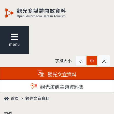
觀光多媒體開放資料
menu
大
字級大小
中
小
觀光文宣資料
觀光遊憩主題資料集
首頁
觀光文宣資料
類型