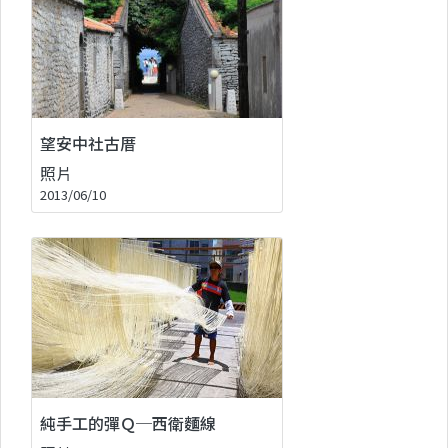
望安中社古厝
照片
2013/06/10
純手工的彈Ｑ─西衛麵線