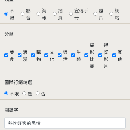
不
影
海
摺
宣傳手
照
網
限
音
報
頁
冊
片
站
分類
攝
得
美
浪
購
文
樂
生
影
獎
其
食
漫
物
化
活
態
比
影
他
賽
片
國際行銷精選
不限
是
否
關鍵字