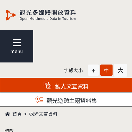
觀光多媒體開放資料
menu
大
字級大小
中
小
觀光文宣資料
觀光遊憩主題資料集
首頁
觀光文宣資料
類型