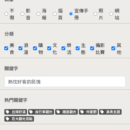
不
影
海
摺
宣傳手
照
網
限
音
報
頁
冊
片
站
分類
美
浪
購
文
樂
生
攝影
其
食
漫
物
化
活
態
比賽
他
關鍵字
熱門關鍵字
關鍵字標籤
關鍵字標籤
關鍵字標籤
關鍵字標籤
關鍵字標籤
台灣好湯
自行車觀光
鐵道觀光
仲夏節
美食主題
關鍵字標籤
百大觀光亮點