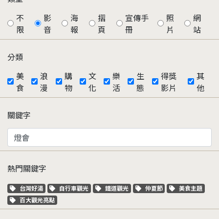
不
影
海
摺
宣傳手
照
網
限
音
報
頁
冊
片
站
分類
美
浪
購
文
樂
生
得獎
其
食
漫
物
化
活
態
影片
他
關鍵字
熱門關鍵字
關鍵字標籤
關鍵字標籤
關鍵字標籤
關鍵字標籤
關鍵字標籤
台灣好湯
自行車觀光
鐵道觀光
仲夏節
美食主題
關鍵字標籤
百大觀光亮點