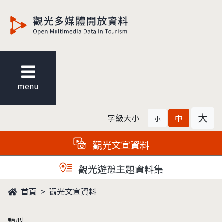
觀光多媒體開放資料
menu
大
字級大小
中
小
觀光文宣資料
觀光遊憩主題資料集
首頁
觀光文宣資料
類型