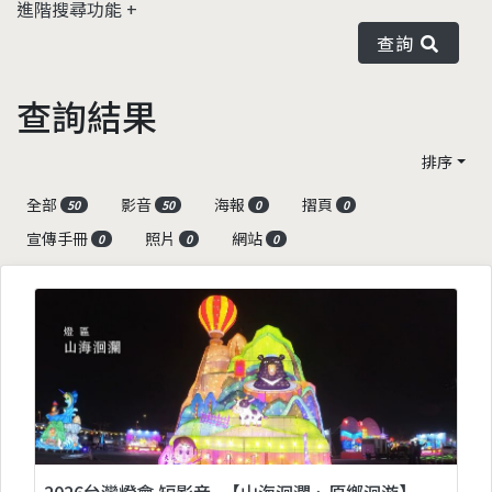
進階搜尋功能
查詢
查詢結果
排序
全部
影音
海報
摺頁
50
50
0
0
宣傳手冊
照片
網站
0
0
0
2026台灣燈會 短影音_【山海洄瀾、原鄉洄游】