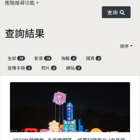
進階搜尋功能
查詢
查詢結果
排序
全部
影音
海報
摺頁
78
78
0
0
宣傳手冊
照片
網站
0
0
0
2022台灣燈會_未來遊燈區─成果紀錄影片 (中英字