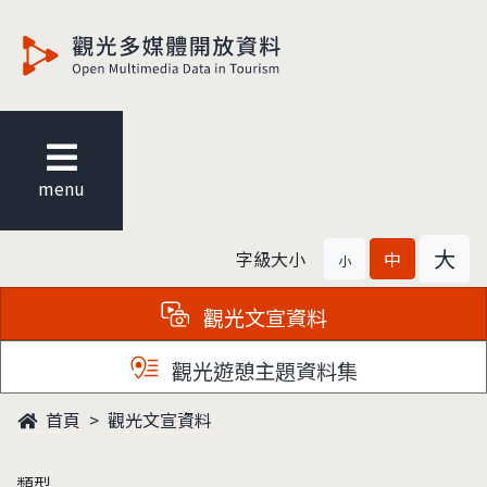
觀光多媒體開放資料
menu
大
字級大小
中
小
觀光文宣資料
觀光遊憩主題資料集
首頁
觀光文宣資料
類型