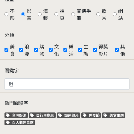
不
影
海
摺
宣傳手
照
網
限
音
報
頁
冊
片
站
分類
美
浪
購
文
樂
生
得獎
其
食
漫
物
化
活
態
影片
他
關鍵字
熱門關鍵字
關鍵字標籤
關鍵字標籤
關鍵字標籤
關鍵字標籤
關鍵字標籤
台灣好湯
自行車觀光
鐵道觀光
仲夏節
美食主題
關鍵字標籤
百大觀光亮點