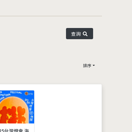
查詢
排序
025台灣燈會 海