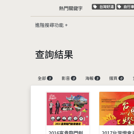
關鍵字標籤
關鍵
台灣好湯
自行
熱門關鍵字
進階搜尋功能
查詢結果
全部
影音
海報
摺頁
5
0
5
0
2016富貴臨門創
2017台灣燈會