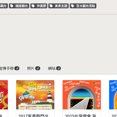
字標籤
關鍵字標籤
關鍵字標籤
關鍵字標籤
關鍵字標籤
車觀光
鐵道觀光
仲夏節
美食主題
百大觀光亮點
宣傳手冊
照片
網站
0
0
0
海
2017富貴臨門夕
2025台灣燈會 海
2