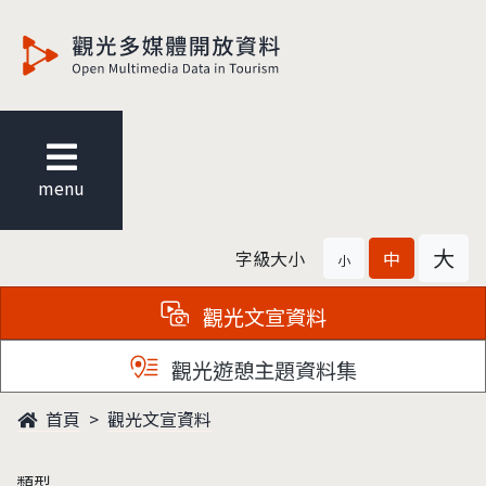
觀光多媒體開放資料
menu
大
字級大小
中
小
觀光文宣資料
觀光遊憩主題資料集
首頁
觀光文宣資料
類型