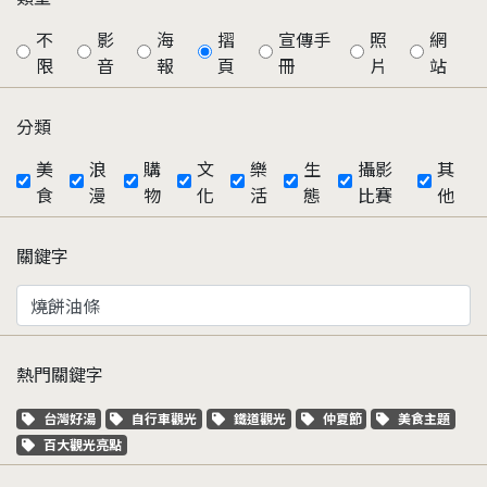
不
影
海
摺
宣傳手
照
網
限
音
報
頁
冊
片
站
分類
美
浪
購
文
樂
生
攝影
其
食
漫
物
化
活
態
比賽
他
關鍵字
熱門關鍵字
關鍵字標籤
關鍵字標籤
關鍵字標籤
關鍵字標籤
關鍵字標籤
台灣好湯
自行車觀光
鐵道觀光
仲夏節
美食主題
關鍵字標籤
百大觀光亮點