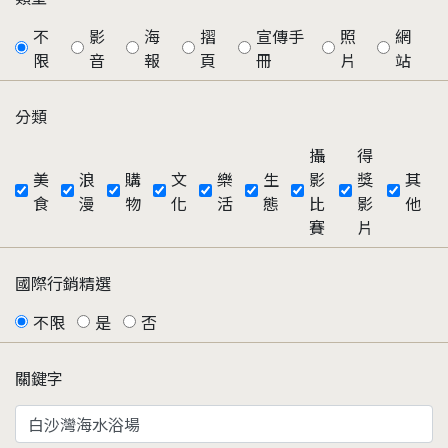
不
影
海
摺
宣傳手
照
網
限
音
報
頁
冊
片
站
分類
攝
得
美
浪
購
文
樂
生
影
獎
其
食
漫
物
化
活
態
比
影
他
賽
片
國際行銷精選
不限
是
否
關鍵字