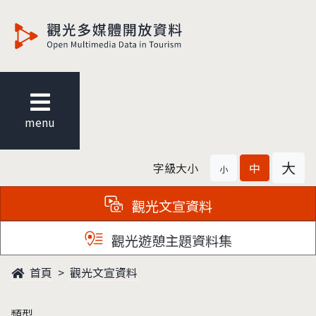
觀光多媒體開放資料
menu
大
字級大小
中
小
觀光文宣資料
觀光遊憩主題資料集
首頁
觀光文宣資料
類型