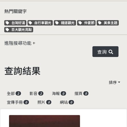
熱門關鍵字
關鍵字標籤
關鍵字標籤
關鍵字標籤
關鍵字標籤
關鍵字標籤
台灣好湯
自行車觀光
鐵道觀光
仲夏節
美食主題
關鍵字標籤
百大觀光亮點
進階搜尋功能
查詢
查詢結果
排序
全部
影音
海報
摺頁
2
2
0
0
宣傳手冊
照片
網站
0
0
0