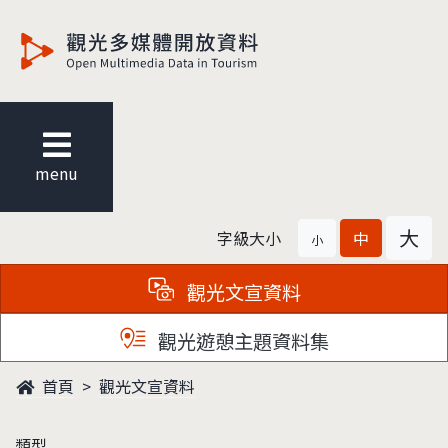
觀光多媒體開放資料
menu
大
字級大小
中
小
觀光文宣資料
觀光遊憩主題資料集
首頁
觀光文宣資料
類型