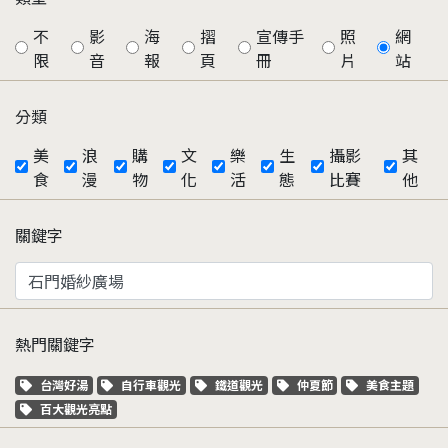
不
影
海
摺
宣傳手
照
網
限
音
報
頁
冊
片
站
分類
美
浪
購
文
樂
生
攝影
其
食
漫
物
化
活
態
比賽
他
關鍵字
熱門關鍵字
關鍵字標籤
關鍵字標籤
關鍵字標籤
關鍵字標籤
關鍵字標籤
台灣好湯
自行車觀光
鐵道觀光
仲夏節
美食主題
關鍵字標籤
百大觀光亮點