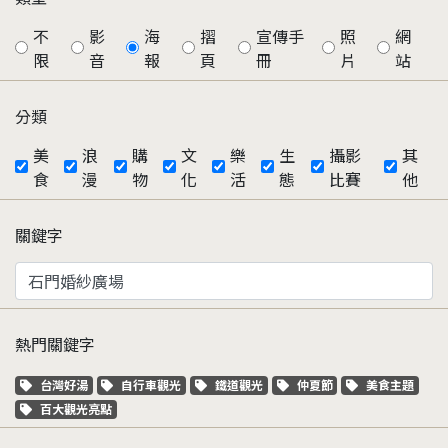
不
影
海
摺
宣傳手
照
網
限
音
報
頁
冊
片
站
分類
美
浪
購
文
樂
生
攝影
其
食
漫
物
化
活
態
比賽
他
關鍵字
熱門關鍵字
關鍵字標籤
關鍵字標籤
關鍵字標籤
關鍵字標籤
關鍵字標籤
台灣好湯
自行車觀光
鐵道觀光
仲夏節
美食主題
關鍵字標籤
百大觀光亮點