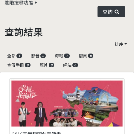
進階搜尋功能
查詢
查詢結果
排序
全部
影音
海報
摺頁
1
0
1
0
宣傳手冊
照片
網站
0
0
0
2016富貴臨門創意健走