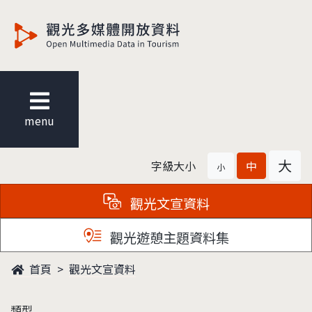
觀光多媒體開放資料
menu
大
字級大小
中
小
觀光文宣資料
觀光遊憩主題資料集
首頁
觀光文宣資料
類型