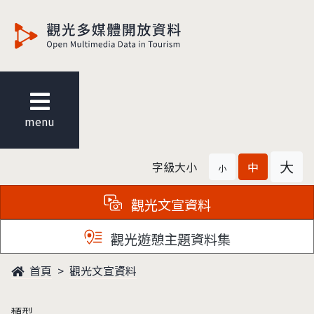
觀光多媒體開放資料
menu
大
字級大小
中
小
觀光文宣資料
觀光遊憩主題資料集
首頁
觀光文宣資料
類型