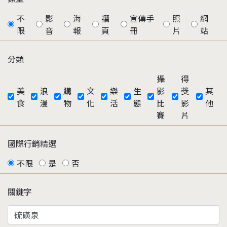
不
影
海
摺
宣傳手
照
網
限
音
報
頁
冊
片
站
分類
攝
得
美
浪
購
文
樂
生
影
獎
其
食
漫
物
化
活
態
比
影
他
賽
片
國際行銷精選
不限
是
否
關鍵字