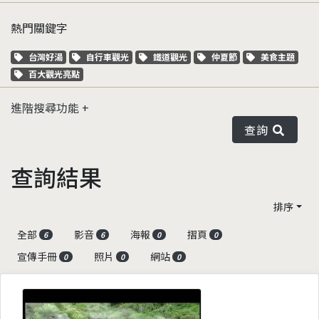
熱門關鍵字
關鍵字標籤
關鍵字標籤
關鍵字標籤
關鍵字標籤
關鍵字標籤
台灣好湯
自行車觀光
鐵道觀光
仲夏節
美食主題
關鍵字標籤
百大觀光亮點
進階搜尋功能
查詢
查詢結果
排序
全部
影音
海報
摺頁
6
6
0
0
宣傳手冊
照片
網站
0
0
0