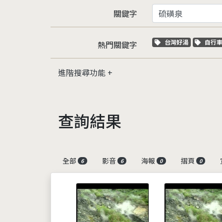
關鍵字
關鍵字標籤
關鍵
台灣好湯
自行
熱門關鍵字
進階搜尋功能
查詢結果
全部
影音
海報
摺頁
6
6
0
0