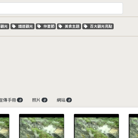
字標籤
關鍵字標籤
關鍵字標籤
關鍵字標籤
關鍵字標籤
車觀光
鐵道觀光
仲夏節
美食主題
百大觀光亮點
宣傳手冊
照片
網站
0
0
0