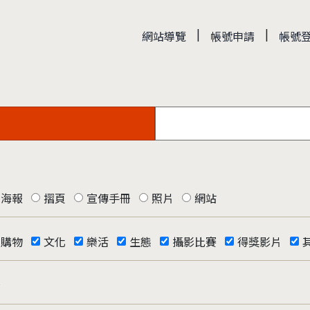
|
|
網站導覽
帳號申請
帳號
海報
摺頁
宣傳手冊
照片
網站
購物
文化
樂活
生態
攝影比賽
得獎影片
否