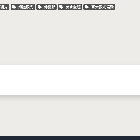
字標籤
關鍵字標籤
關鍵字標籤
關鍵字標籤
關鍵字標籤
車觀光
鐵道觀光
仲夏節
美食主題
百大觀光亮點