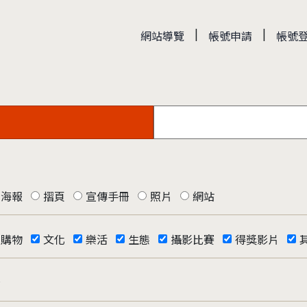
|
|
網站導覽
帳號申請
帳號
海報
摺頁
宣傳手冊
照片
網站
購物
文化
樂活
生態
攝影比賽
得獎影片
否