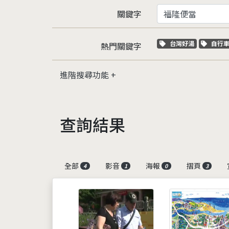
關鍵字
關鍵字標籤
關鍵
台灣好湯
自行
熱門關鍵字
進階搜尋功能
查詢結果
全部
影音
海報
摺頁
4
1
0
3