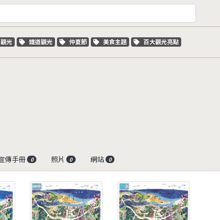
字標籤
關鍵字標籤
關鍵字標籤
關鍵字標籤
關鍵字標籤
車觀光
鐵道觀光
仲夏節
美食主題
百大觀光亮點
宣傳手冊
照片
網站
0
0
0