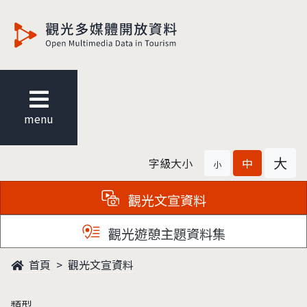
觀光多媒體開放資料
menu
大
字級大小
中
小
觀光文宣資料
觀光遊憩主題資料集
首頁
觀光文宣資料
類型