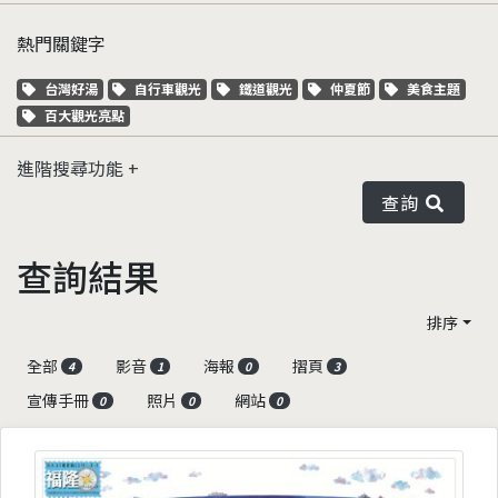
熱門關鍵字
關鍵字標籤
關鍵字標籤
關鍵字標籤
關鍵字標籤
關鍵字標籤
台灣好湯
自行車觀光
鐵道觀光
仲夏節
美食主題
關鍵字標籤
百大觀光亮點
進階搜尋功能
查詢
查詢結果
排序
全部
影音
海報
摺頁
4
1
0
3
宣傳手冊
照片
網站
0
0
0