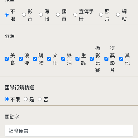
不
影
海
摺
宣傳手
照
網
限
音
報
頁
冊
片
站
分類
攝
得
美
浪
購
文
樂
生
影
獎
其
食
漫
物
化
活
態
比
影
他
賽
片
國際行銷精選
不限
是
否
關鍵字