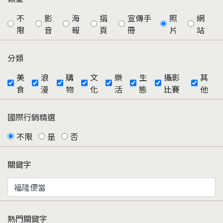
不
影
海
摺
宣傳手
照
網
限
音
報
頁
冊
片
站
分類
美
浪
購
文
樂
生
攝影
其
食
漫
物
化
活
態
比賽
他
國際行銷精選
不限
是
否
關鍵字
熱門關鍵字