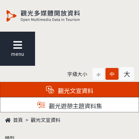
觀光多媒體開放資料
menu
大
字級大小
中
小
觀光文宣資料
觀光遊憩主題資料集
首頁
觀光文宣資料
類型