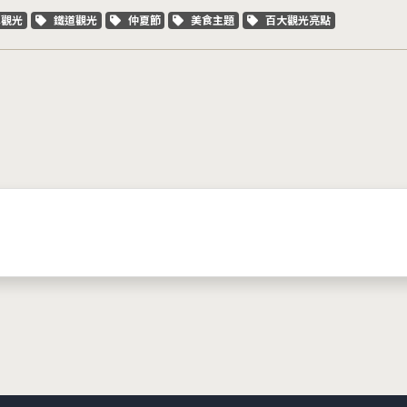
字標籤
關鍵字標籤
關鍵字標籤
關鍵字標籤
關鍵字標籤
車觀光
鐵道觀光
仲夏節
美食主題
百大觀光亮點