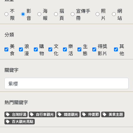
不
影
海
摺
宣傳手
照
網
限
音
報
頁
冊
片
站
分類
美
浪
購
文
樂
生
得獎
其
食
漫
物
化
活
態
影片
他
關鍵字
熱門關鍵字
關鍵字標籤
關鍵字標籤
關鍵字標籤
關鍵字標籤
關鍵字標籤
台灣好湯
自行車觀光
鐵道觀光
仲夏節
美食主題
關鍵字標籤
百大觀光亮點