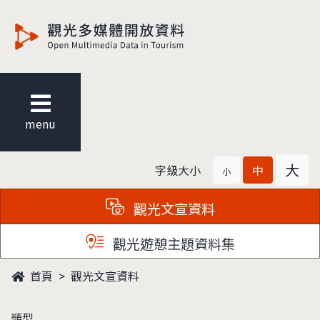
觀光多媒體開放資料
menu
大
字級大小
中
小
觀光文宣資料
觀光遊憩主題資料集
首頁
觀光文宣資料
類型