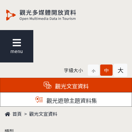
觀光多媒體開放資料
menu
大
字級大小
中
小
觀光文宣資料
觀光遊憩主題資料集
首頁
觀光文宣資料
類型