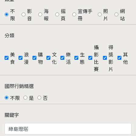
不
影
海
摺
宣傳手
照
網
限
音
報
頁
冊
片
站
分類
攝
得
美
浪
購
文
樂
生
影
獎
其
食
漫
物
化
活
態
比
影
他
賽
片
國際行銷精選
不限
是
否
關鍵字