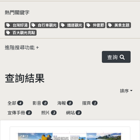
熱門關鍵字
關鍵字標籤
關鍵字標籤
關鍵字標籤
關鍵字標籤
關鍵字標籤
台灣好湯
自行車觀光
鐵道觀光
仲夏節
美食主題
關鍵字標籤
百大觀光亮點
進階搜尋功能
查詢
查詢結果
排序
全部
影音
海報
摺頁
4
0
0
1
宣傳手冊
照片
網站
0
3
0