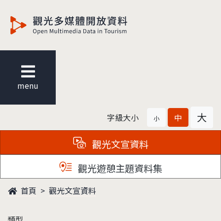
觀光多媒體開放資料
menu
大
字級大小
中
小
觀光文宣資料
觀光遊憩主題資料集
首頁
觀光文宣資料
類型