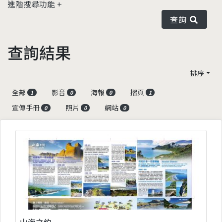
進階搜尋功能
查詢
查詢結果
排序
全部
影音
海報
摺頁
1
0
0
1
宣傳手冊
照片
網站
0
0
0
山海之約