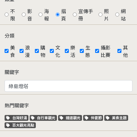
不
影
海
摺
宣傳手
照
網
限
音
報
頁
冊
片
站
分類
美
浪
購
文
樂
生
攝影
其
食
漫
物
化
活
態
比賽
他
關鍵字
熱門關鍵字
關鍵字標籤
關鍵字標籤
關鍵字標籤
關鍵字標籤
關鍵字標籤
台灣好湯
自行車觀光
鐵道觀光
仲夏節
美食主題
關鍵字標籤
百大觀光亮點