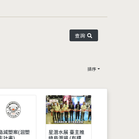
查詢
排序
島減塑案(洄塑
星潛水展 臺主推
生計畫)
綠島潛場 (有標