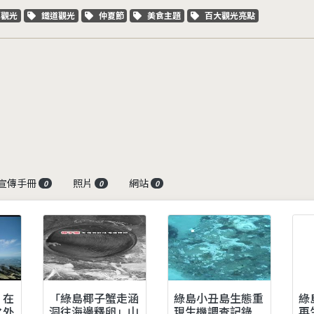
字標籤
關鍵字標籤
關鍵字標籤
關鍵字標籤
關鍵字標籤
車觀光
鐵道觀光
仲夏節
美食主題
百大觀光亮點
宣傳手冊
照片
網站
0
0
0
｜在
「綠島椰子蟹走涵
綠島小丑島生態重
綠
之外
洞往海邊釋卵」山
現生機調查記錄
再