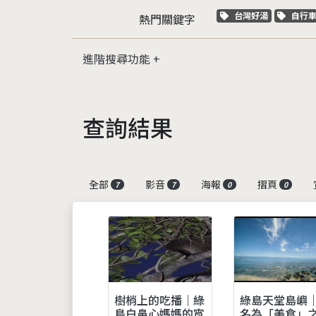
關鍵字標籤
關鍵
台灣好湯
自行
熱門關鍵字
進階搜尋功能
查詢結果
全部
影音
海報
摺頁
7
7
0
0
樹梢上的吃播｜綠
綠島天堂島嶼
島白鼻心媽媽的宵
名為「美食」