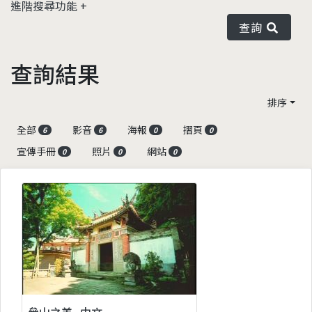
進階搜尋功能
查詢
查詢結果
排序
全部
影音
海報
摺頁
6
6
0
0
宣傳手冊
照片
網站
0
0
0
參山之美_中文