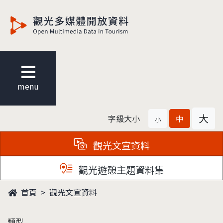
觀光多媒體開放資料
menu
大
字級大小
中
小
觀光文宣資料
觀光遊憩主題資料集
首頁
觀光文宣資料
類型