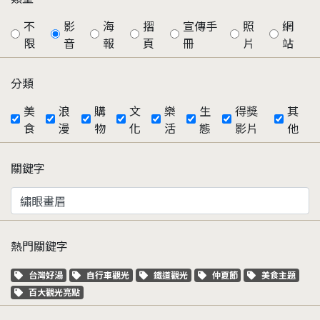
不
影
海
摺
宣傳手
照
網
限
音
報
頁
冊
片
站
分類
美
浪
購
文
樂
生
得獎
其
食
漫
物
化
活
態
影片
他
關鍵字
熱門關鍵字
關鍵字標籤
關鍵字標籤
關鍵字標籤
關鍵字標籤
關鍵字標籤
台灣好湯
自行車觀光
鐵道觀光
仲夏節
美食主題
關鍵字標籤
百大觀光亮點