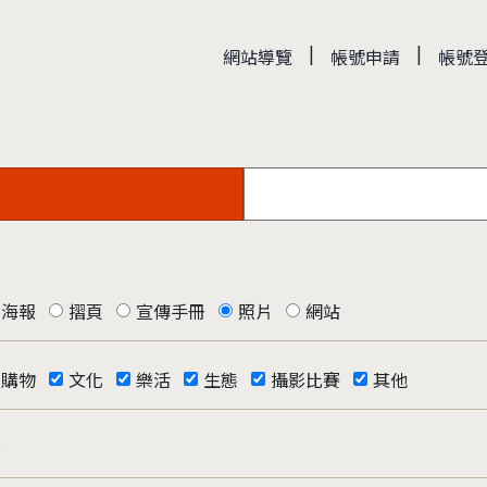
|
|
網站導覽
帳號申請
帳號
海報
摺頁
宣傳手冊
照片
網站
購物
文化
樂活
生態
攝影比賽
其他
否