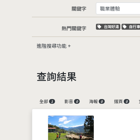
關鍵字
關鍵字標籤
關鍵
台灣好湯
自行
熱門關鍵字
進階搜尋功能
查詢結果
全部
影音
海報
摺頁
1
0
0
0