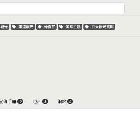
字標籤
關鍵字標籤
關鍵字標籤
關鍵字標籤
關鍵字標籤
車觀光
鐵道觀光
仲夏節
美食主題
百大觀光亮點
宣傳手冊
照片
網站
0
1
0