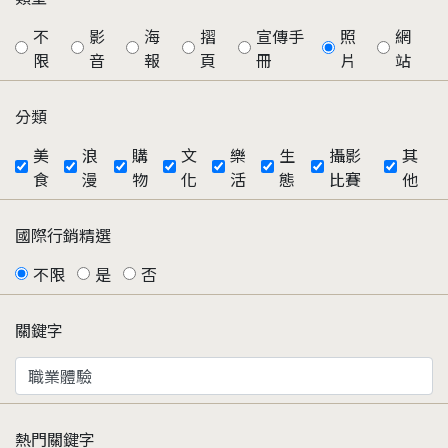
不
影
海
摺
宣傳手
照
網
限
音
報
頁
冊
片
站
分類
美
浪
購
文
樂
生
攝影
其
食
漫
物
化
活
態
比賽
他
國際行銷精選
不限
是
否
關鍵字
熱門關鍵字