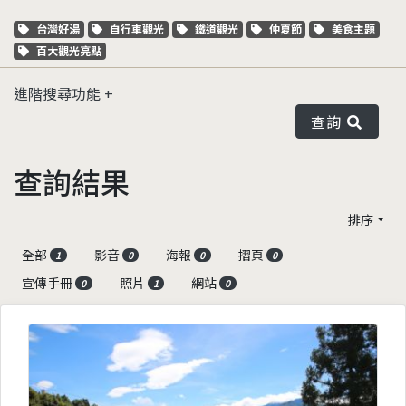
關鍵字標籤
關鍵字標籤
關鍵字標籤
關鍵字標籤
關鍵字標籤
台灣好湯
自行車觀光
鐵道觀光
仲夏節
美食主題
關鍵字標籤
百大觀光亮點
進階搜尋功能
查詢
查詢結果
排序
全部
影音
海報
摺頁
1
0
0
0
宣傳手冊
照片
網站
0
1
0