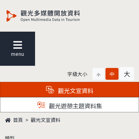
觀光多媒體開放資料
menu
大
字級大小
中
小
觀光文宣資料
觀光遊憩主題資料集
首頁
觀光文宣資料
類型