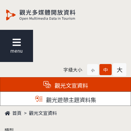
觀光多媒體開放資料
menu
大
字級大小
中
小
觀光文宣資料
觀光遊憩主題資料集
首頁
觀光文宣資料
類型