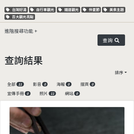
關鍵字標籤
關鍵字標籤
關鍵字標籤
關鍵字標籤
關鍵字標籤
台灣好湯
自行車觀光
鐵道觀光
仲夏節
美食主題
關鍵字標籤
百大觀光亮點
進階搜尋功能
查詢
查詢結果
排序
全部
影音
海報
摺頁
11
0
0
0
宣傳手冊
照片
網站
0
11
0