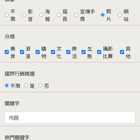
不
影
海
摺
宣傳手
照
網
限
音
報
頁
冊
片
站
分類
美
浪
購
文
樂
生
攝影
其
食
漫
物
化
活
態
比賽
他
國際行銷精選
不限
是
否
關鍵字
熱門關鍵字