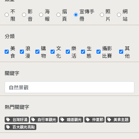
不
影
海
摺
宣傳手
照
網
限
音
報
頁
冊
片
站
分類
美
浪
購
文
樂
生
攝影
其
食
漫
物
化
活
態
比賽
他
關鍵字
熱門關鍵字
關鍵字標籤
關鍵字標籤
關鍵字標籤
關鍵字標籤
關鍵字標籤
台灣好湯
自行車觀光
鐵道觀光
仲夏節
美食主題
關鍵字標籤
百大觀光亮點