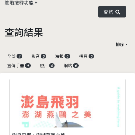
進階搜尋功能
查詢
查詢結果
排序
全部
影音
海報
摺頁
4
0
0
0
宣傳手冊
照片
網站
4
0
0
澎島飛羽：澎湖燕鷗之美