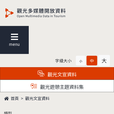
觀光多媒體開放資料
menu
大
字級大小
中
小
觀光文宣資料
觀光遊憩主題資料集
首頁
觀光文宣資料
類型