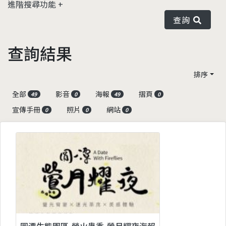
進階搜尋功能
查詢
查詢結果
排序
全部
影音
海報
摺頁
49
0
49
0
宣傳手冊
照片
網站
0
0
0
圓潭生態園區-螢火蟲季-鶯月耀夜海報