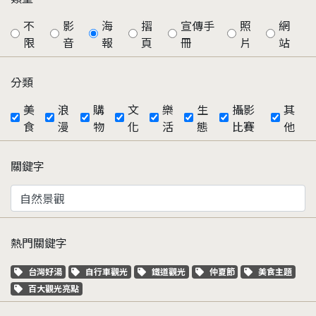
不
影
海
摺
宣傳手
照
網
限
音
報
頁
冊
片
站
分類
美
浪
購
文
樂
生
攝影
其
食
漫
物
化
活
態
比賽
他
關鍵字
熱門關鍵字
關鍵字標籤
關鍵字標籤
關鍵字標籤
關鍵字標籤
關鍵字標籤
台灣好湯
自行車觀光
鐵道觀光
仲夏節
美食主題
關鍵字標籤
百大觀光亮點