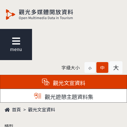
觀光多媒體開放資料
menu
大
字級大小
中
小
觀光文宣資料
觀光遊憩主題資料集
首頁
觀光文宣資料
類型