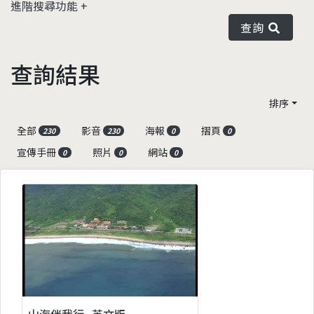
進階搜尋功能
查詢
查詢結果
排序
全部
影音
海報
摺頁
230
230
0
0
宣傳手冊
照片
網站
0
0
0
山海伴我行_英文版