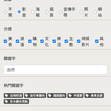
不
影
海
摺
宣傳手
照
網
限
音
報
頁
冊
片
站
分類
美
浪
購
文
樂
生
得獎
其
食
漫
物
化
活
態
影片
他
關鍵字
熱門關鍵字
關鍵字標籤
關鍵字標籤
關鍵字標籤
關鍵字標籤
關鍵字標籤
台灣好湯
自行車觀光
鐵道觀光
仲夏節
美食主題
關鍵字標籤
百大觀光亮點