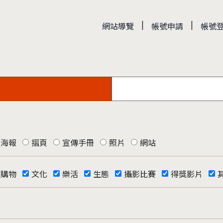
|
|
網站導覽
帳號申請
帳號
海報
摺頁
宣傳手冊
照片
網站
購物
文化
樂活
生態
攝影比賽
得獎影片
否