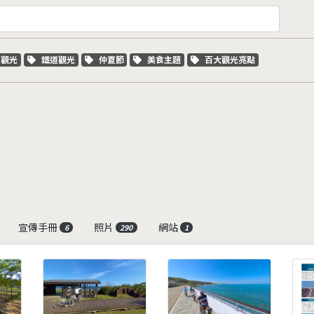
字標籤
關鍵字標籤
關鍵字標籤
關鍵字標籤
關鍵字標籤
車觀光
鐵道觀光
仲夏節
美食主題
百大觀光亮點
宣傳手冊
照片
網站
6
290
1