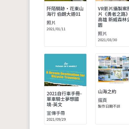
VR影片攝製案
阡陌騎跡‧花東山
片《勇者之路
海行 伯朗大道01
高雄 新威森林
照片
園
2021/01/11
照片
2021/03/30
山海之約
2021自行車手冊-
單車騎士夢想國
摺頁
境-英文
製作日期不詳
宣傳手冊
2021/09/29