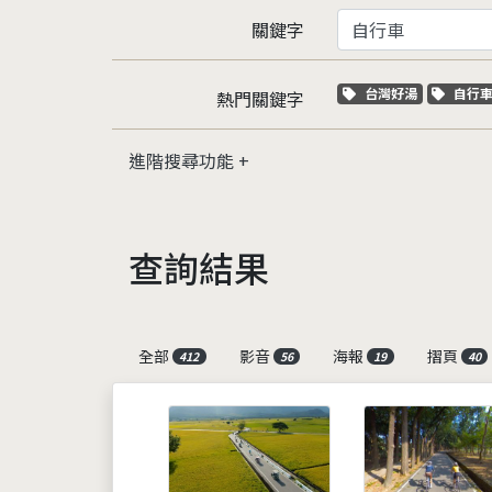
關鍵字
關鍵字標籤
關鍵
台灣好湯
自行
熱門關鍵字
進階搜尋功能
查詢結果
全部
影音
海報
摺頁
412
56
19
40