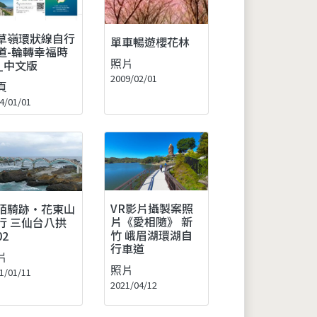
草嶺環狀線自行
單車暢遊櫻花林
道-輪轉幸福時
照片
_中文版
2009/02/01
頁
4/01/01
VR影片攝製案照
陌騎跡‧花東山
片《愛相隨》 新
行 三仙台八拱
竹 峨眉湖環湖自
02
行車道
片
照片
1/01/11
2021/04/12