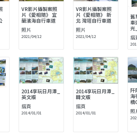
照
VR影片攝製案照
VR影片攝製案照
》
片《愛相隨》 新
片《愛相隨》 宜
舊
公
北 灣塔自行車道
蘭濱海自行車道
車
光
照片
照片
2021/04/12
2021/04/12
摺
201
阡
2014享玩日月潭_
2014享玩日月潭_
海
英文版
韓文版
橋
摺頁
摺頁
照
2014/01/01
2014/01/01
202