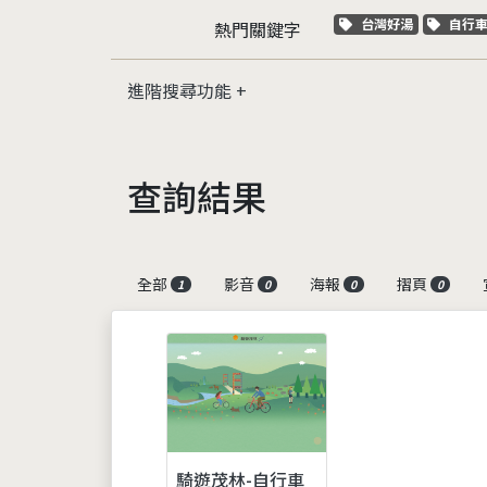
關鍵字標籤
關鍵
台灣好湯
自行
熱門關鍵字
進階搜尋功能
查詢結果
全部
影音
海報
摺頁
1
0
0
0
騎遊茂林-自行車