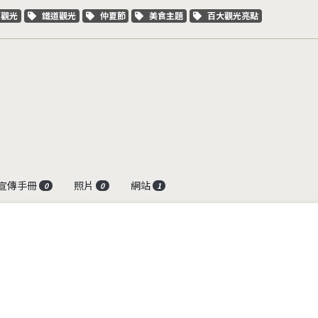
字標籤
關鍵字標籤
關鍵字標籤
關鍵字標籤
關鍵字標籤
車觀光
鐵道觀光
仲夏節
美食主題
百大觀光亮點
宣傳手冊
照片
網站
0
0
1