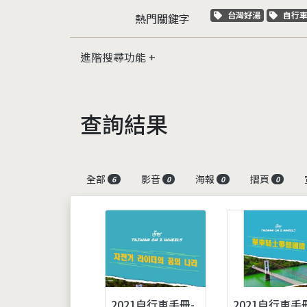
關鍵字標籤
關鍵
台灣好湯
自行
熱門關鍵字
進階搜尋功能
查詢結果
全部
影音
海報
摺頁
6
0
0
0
2021自行車手冊-
2021自行車手