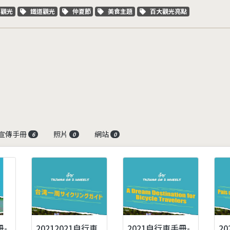
字標籤
關鍵字標籤
關鍵字標籤
關鍵字標籤
關鍵字標籤
車觀光
鐵道觀光
仲夏節
美食主題
百大觀光亮點
宣傳手冊
照片
網站
6
0
0
冊-
20212021自行車
2021自行車手冊-
2