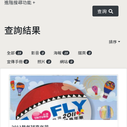
進階搜尋功能
查詢
查詢結果
排序
全部
影音
海報
摺頁
19
0
19
0
宣傳手冊
照片
網站
0
0
0
2011熱氣球嘉年華