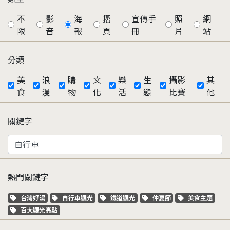
不
影
海
摺
宣傳手
照
網
限
音
報
頁
冊
片
站
分類
美
浪
購
文
樂
生
攝影
其
食
漫
物
化
活
態
比賽
他
關鍵字
熱門關鍵字
關鍵字標籤
關鍵字標籤
關鍵字標籤
關鍵字標籤
關鍵字標籤
台灣好湯
自行車觀光
鐵道觀光
仲夏節
美食主題
關鍵字標籤
百大觀光亮點