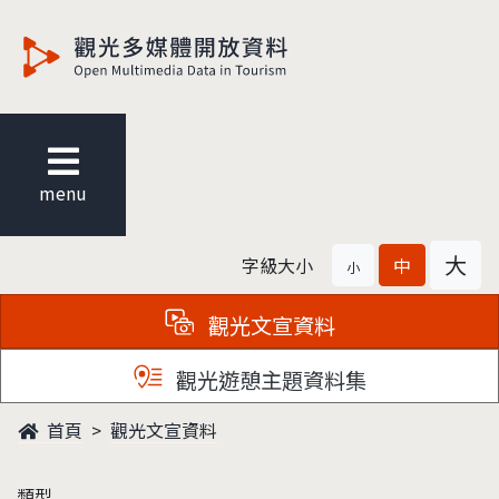
觀光多媒體開放資料
menu
大
字級大小
中
小
觀光文宣資料
觀光遊憩主題資料集
首頁
觀光文宣資料
類型