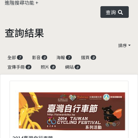
進階搜尋功能
查詢
查詢結果
排序
全部
影音
海報
摺頁
7
0
7
0
宣傳手冊
照片
網站
0
0
0
2014臺灣自行車節