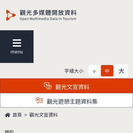
觀光多媒體開放資料
menu
大
字級大小
中
小
觀光文宣資料
觀光遊憩主題資料集
首頁
觀光文宣資料
類型