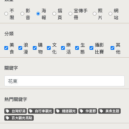
不
影
海
摺
宣傳手
照
網
限
音
報
頁
冊
片
站
分類
美
浪
購
文
樂
生
攝影
其
食
漫
物
化
活
態
比賽
他
關鍵字
熱門關鍵字
關鍵字標籤
關鍵字標籤
關鍵字標籤
關鍵字標籤
關鍵字標籤
台灣好湯
自行車觀光
鐵道觀光
仲夏節
美食主題
關鍵字標籤
百大觀光亮點