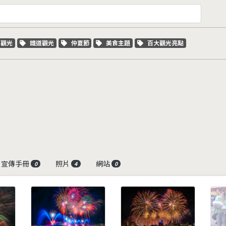
字標籤
關鍵字標籤
關鍵字標籤
關鍵字標籤
關鍵字標籤
車觀光
鐵道觀光
仲夏節
美食主題
百大觀光亮點
宣傳手冊
照片
網站
0
4
0