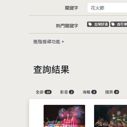
關鍵字
關鍵字標籤
關鍵
台灣好湯
自行
熱門關鍵字
進階搜尋功能
查詢結果
全部
影音
海報
摺頁
10
1
5
0