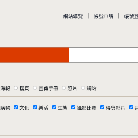
|
|
網站導覽
帳號申請
帳號
海報
摺頁
宣傳手冊
照片
網站
購物
文化
樂活
生態
攝影比賽
得獎影片
否