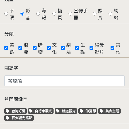
不
影
海
摺
宣傳手
照
網
限
音
報
頁
冊
片
站
分類
美
浪
購
文
樂
生
得獎
其
食
漫
物
化
活
態
影片
他
關鍵字
熱門關鍵字
關鍵字標籤
關鍵字標籤
關鍵字標籤
關鍵字標籤
關鍵字標籤
台灣好湯
自行車觀光
鐵道觀光
仲夏節
美食主題
關鍵字標籤
百大觀光亮點