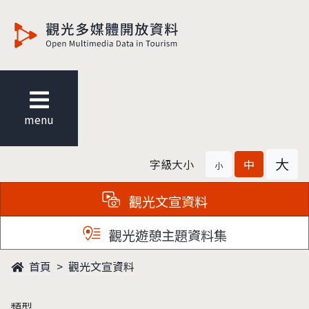
觀光多媒體開放資料
menu
大
字級大小
中
小
觀光文宣資料
觀光遊憩主題資料集
首頁
觀光文宣資料
類型