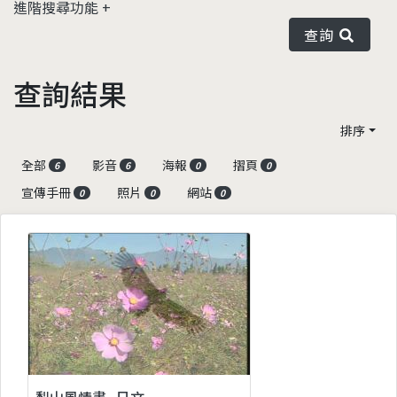
進階搜尋功能
查詢
查詢結果
排序
全部
影音
海報
摺頁
6
6
0
0
宣傳手冊
照片
網站
0
0
0
梨山風情畫_日文