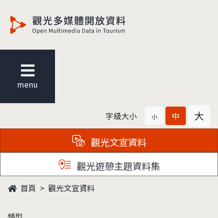
觀光多媒體開放資料
menu
大
字級大小
中
小
觀光文宣資料
觀光遊憩主題資料集
首頁
觀光文宣資料
類型