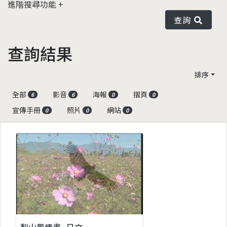
進階搜尋功能
查詢
查詢結果
排序
全部
影音
海報
摺頁
6
6
0
0
宣傳手冊
照片
網站
0
0
0
梨山風情畫_日文