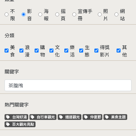
不
影
海
摺
宣傳手
照
網
限
音
報
頁
冊
片
站
分類
美
浪
購
文
樂
生
得獎
其
食
漫
物
化
活
態
影片
他
關鍵字
熱門關鍵字
關鍵字標籤
關鍵字標籤
關鍵字標籤
關鍵字標籤
關鍵字標籤
台灣好湯
自行車觀光
鐵道觀光
仲夏節
美食主題
關鍵字標籤
百大觀光亮點